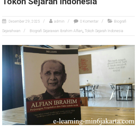
Tokoh Sejarah Indonesia
Desember 29, 2025
admin
0 Komentar
Biografi
,
Sejarahwan
Biografi Sejarawan Ibrahim Alfian
Tokoh Sejarah Indonesia