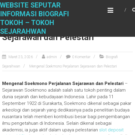
S
WEBSITE SEPUTAR
k
INFORMASI BIOGRAFI
i
TOKOH – TOKOH
p
Mengenal Soekmono Perjalanan
t
SEJARAHWAN
Sejarawan dan Pelestari
o
c
o
n
Maret 23, 2026
admin
0 Komentar
Biografi
t
Sejarahwan
Mengenal Soekmono Perjalanan Sejarawan dan Pelestari
e
n
t
Mengenal Soekmono Perjalanan Sejarawan dan Pelestari
–
Sejarawan Soekmono adalah salah satu tokoh penting dalam
dunia sejarah dan kebudayaan Indonesia. Lahir pada 11
September 1922 di Surakarta, Soekmono dikenal sebagai pakar
arkeologi dan sejarah yang dedikasinya pada penelitian budaya
nusantara telah memberi kontribusi besar bagi pengembangan
ilmu pengetahuan di Indonesia. Selain dikenal sebagai
akademisi, ia juga aktif dalam upaya pelestarian
slot deposit