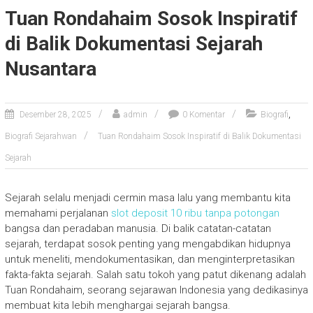
Tuan Rondahaim Sosok Inspiratif
di Balik Dokumentasi Sejarah
Nusantara
,
Desember 28, 2025
admin
0 Komentar
Biografi
Biografi Sejarahwan
Tuan Rondahaim Sosok Inspiratif di Balik Dokumentasi
Sejarah
Sejarah selalu menjadi cermin masa lalu yang membantu kita
memahami perjalanan
slot deposit 10 ribu tanpa potongan
bangsa dan peradaban manusia. Di balik catatan-catatan
sejarah, terdapat sosok penting yang mengabdikan hidupnya
untuk meneliti, mendokumentasikan, dan menginterpretasikan
fakta-fakta sejarah. Salah satu tokoh yang patut dikenang adalah
Tuan Rondahaim, seorang sejarawan Indonesia yang dedikasinya
membuat kita lebih menghargai sejarah bangsa.