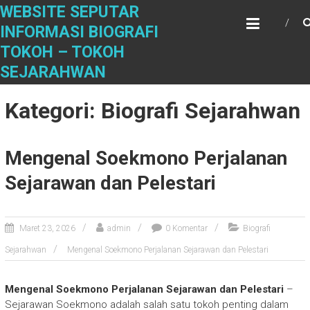
S
WEBSITE SEPUTAR
k
INFORMASI BIOGRAFI
i
TOKOH – TOKOH
p
t
SEJARAHWAN
o
c
Kategori: Biografi Sejarahwan
o
n
t
Mengenal Soekmono Perjalanan
e
n
Sejarawan dan Pelestari
t
Maret 23, 2026
admin
0 Komentar
Biografi
Sejarahwan
Mengenal Soekmono Perjalanan Sejarawan dan Pelestari
Mengenal Soekmono Perjalanan Sejarawan dan Pelestari
–
Sejarawan Soekmono adalah salah satu tokoh penting dalam