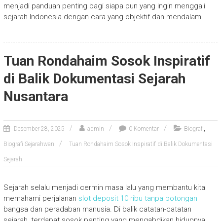
menjadi panduan penting bagi siapa pun yang ingin menggali
sejarah Indonesia dengan cara yang objektif dan mendalam.
Tuan Rondahaim Sosok Inspiratif
di Balik Dokumentasi Sejarah
Nusantara
,
Desember 28, 2025
admin
0 Komentar
Biografi
Biografi Sejarahwan
Tuan Rondahaim Sosok Inspiratif di Balik Dokumentasi
Sejarah
Sejarah selalu menjadi cermin masa lalu yang membantu kita
memahami perjalanan
slot deposit 10 ribu tanpa potongan
bangsa dan peradaban manusia. Di balik catatan-catatan
sejarah, terdapat sosok penting yang mengabdikan hidupnya