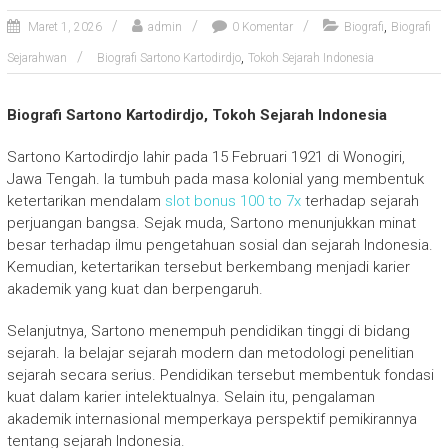
,
Maret 1, 2026
admin
0 Komentar
Biografi
Biografi
,
Sejarahwan
Biografi Sartono Kartodirdjo
Tokoh Sejarah Indonesia
Biografi Sartono Kartodirdjo, Tokoh Sejarah Indonesia
Sartono Kartodirdjo
lahir pada 15 Februari 1921 di Wonogiri,
Jawa Tengah. Ia tumbuh pada masa kolonial yang membentuk
ketertarikan mendalam
slot bonus 100 to 7x
terhadap sejarah
perjuangan bangsa. Sejak muda, Sartono menunjukkan minat
besar terhadap ilmu pengetahuan sosial dan sejarah Indonesia.
Kemudian, ketertarikan tersebut berkembang menjadi karier
akademik yang kuat dan berpengaruh.
Selanjutnya, Sartono menempuh pendidikan tinggi di bidang
sejarah. Ia belajar sejarah modern dan metodologi penelitian
sejarah secara serius. Pendidikan tersebut membentuk fondasi
kuat dalam karier intelektualnya. Selain itu, pengalaman
akademik internasional memperkaya perspektif pemikirannya
tentang sejarah Indonesia.