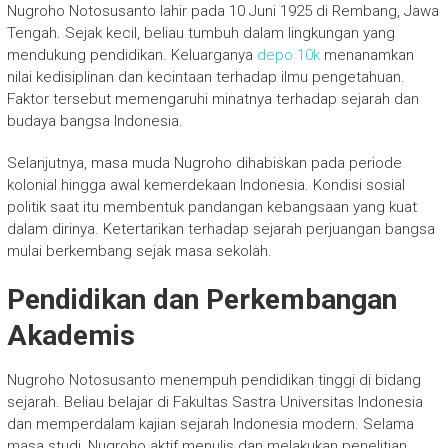
Nugroho Notosusanto
lahir pada 10 Juni 1925 di Rembang, Jawa
Tengah. Sejak kecil, beliau tumbuh dalam lingkungan yang
mendukung pendidikan. Keluarganya
depo 10k
menanamkan
nilai kedisiplinan dan kecintaan terhadap ilmu pengetahuan.
Faktor tersebut memengaruhi minatnya terhadap sejarah dan
budaya bangsa Indonesia.
Selanjutnya, masa muda Nugroho dihabiskan pada periode
kolonial hingga awal kemerdekaan Indonesia. Kondisi sosial
politik saat itu membentuk pandangan kebangsaan yang kuat
dalam dirinya. Ketertarikan terhadap sejarah perjuangan bangsa
mulai berkembang sejak masa sekolah.
Pendidikan dan Perkembangan
Akademis
Nugroho Notosusanto menempuh pendidikan tinggi di bidang
sejarah. Beliau belajar di Fakultas Sastra Universitas Indonesia
dan memperdalam kajian sejarah Indonesia modern. Selama
masa studi, Nugroho aktif menulis dan melakukan penelitian