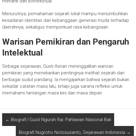
menarik dan kontekstual.
Menurutnya, pemahaman sejarah lokal mampu menumbuhkan
kesadaran identitas dan kebanggaan generasi muda terhadap
daerahnya, sekaligus memperkuat rasa kebangsaan.
Warisan Pemikiran dan Pengaruh
Intelektual
Sebagai sejarawan, Gusti Asnan meninggalkan warisan
pemikiran yang menekankan pentingnya melihat sejarah dari
berbagai sudut pandang. Ia mengajarkan bahwa sejarah bukan
sekadar catatan masa lalu, tetapi juga sarana refleksi untuk
memahami tantangan masa kini dan masa depan.
←
Biografi I Gusti Ngurah Rai: Pahlawan Nasional Bali
Biografi Nugroho Notosusanto, Sejarawan Indonesia
→