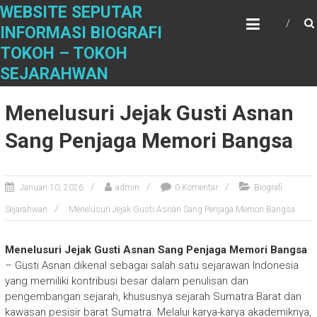
S
WEBSITE SEPUTAR
k
INFORMASI BIOGRAFI
i
TOKOH – TOKOH
p
t
SEJARAHWAN
o
c
Menelusuri Jejak Gusti Asnan
o
n
Sang Penjaga Memori Bangsa
t
e
n
Januari 10, 2026
admin
0 Komentar
Biografi
t
Sejarahwan
Menelusuri Jejak Gusti Asnan Sang Penjaga Memori Bangsa
Menelusuri Jejak Gusti Asnan Sang Penjaga Memori Bangsa
– Gusti Asnan dikenal sebagai salah satu sejarawan Indonesia
yang memiliki kontribusi besar dalam penulisan dan
pengembangan sejarah, khususnya sejarah Sumatra Barat dan
kawasan pesisir barat Sumatra. Melalui karya-karya akademiknya,