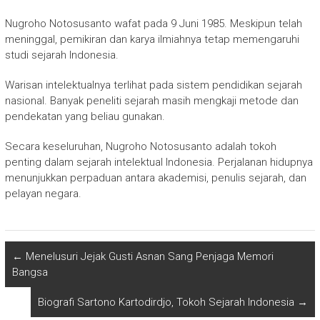
Nugroho Notosusanto wafat pada 9 Juni 1985. Meskipun telah
meninggal, pemikiran dan karya ilmiahnya tetap memengaruhi
studi sejarah Indonesia.
Warisan intelektualnya terlihat pada sistem pendidikan sejarah
nasional. Banyak peneliti sejarah masih mengkaji metode dan
pendekatan yang beliau gunakan.
Secara keseluruhan,
Nugroho Notosusanto
adalah tokoh
penting dalam sejarah intelektual Indonesia. Perjalanan hidupnya
menunjukkan perpaduan antara akademisi, penulis sejarah, dan
pelayan negara.
←
Menelusuri Jejak Gusti Asnan Sang Penjaga Memori
Bangsa
Biografi Sartono Kartodirdjo, Tokoh Sejarah Indonesia
→