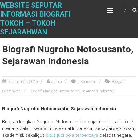
S
WEBSITE SEPUTAR
k
INFORMASI BIOGRAFI
i
TOKOH – TOKOH
p
t
SEJARAHWAN
o
c
Biografi Nugroho Notosusanto,
o
n
Sejarawan Indonesia
t
e
n
Februari 27, 2026
admin
0 Komentar
Biografi
t
,
Sejarahwan
Biografi Nugroho Notosusanto
Sejarawan Indonesia
Biografi Nugroho Notosusanto, Sejarawan Indonesia
Biografi lengkap
Nugroho Notosusanto
menjadi salah satu topik
menarik dalam sejarah intelektual Indonesia. Sebagai sejarawan,
akademisi, sekaligus
situs judi bola terpercaya
pejabat negara,