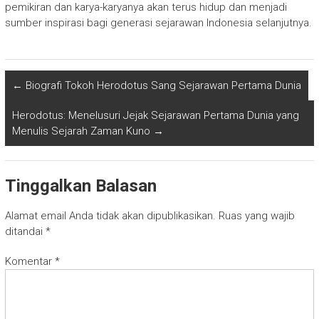
pemikiran dan karya-karyanya akan terus hidup dan menjadi
sumber inspirasi bagi generasi sejarawan Indonesia selanjutnya.
←
Biografi Tokoh Herodotus Sang Sejarawan Pertama Dunia
Herodotus: Menelusuri Jejak Sejarawan Pertama Dunia yang
Menulis Sejarah Zaman Kuno
→
Tinggalkan Balasan
Alamat email Anda tidak akan dipublikasikan.
Ruas yang wajib
ditandai
*
Komentar
*