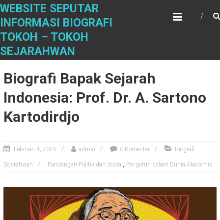
S
WEBSITE SEPUTAR
k
INFORMASI BIOGRAFI
i
TOKOH – TOKOH
p
t
SEJARAHWAN
o
c
Biografi Bapak Sejarah
o
n
Indonesia: Prof. Dr. A. Sartono
t
Kartodirdjo
e
n
t
Februari 4, 2025
admin
0 Komentar
Biografi
,
Sejarahwan
Pandangan Politik dan Sosial
Pengaruh dalam Dunia Akademis