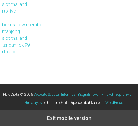
slot thailand
rtp live
bonus new member
mahjong
slot thailand
tanganhoki99
rtp slot
Hak Cipta © 2026
Website Seputar Informasi Biografi Tokoh – Tokoh Sejarahwan
.
Tema:
Himalayas
oleh ThemeGrill. Dipersembahkan oleh
WordPress
.
Exit mobile version