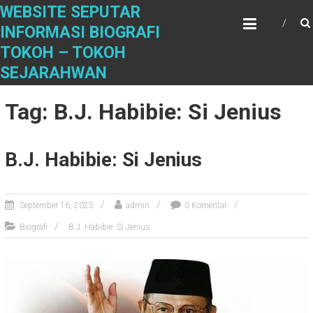
S
WEBSITE SEPUTAR
k
INFORMASI BIOGRAFI
i
TOKOH – TOKOH
p
t
SEJARAHWAN
o
c
Tag: B.J. Habibie: Si Jenius
o
n
t
B.J. Habibie: Si Jenius
e
n
t
September 16, 2025
admin
0 Komentar
Biografi
B.J. Habibie: Si Jenius