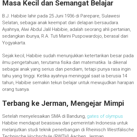
Masa Kecil dan Semangat Belajar
B.J. Habibie lahir pada 25 Juni 1936 di Parepare, Sulawesi
Selatan, sebagai anak keempat dari delapan bersaudara.
Ayahnya, Alwi Abdul Jalil Habibie, adalah seorang ahli pertanian,
sedangkan ibunya, R.A. Tuti Marini Puspowardojo, berasal dari
Yogyakarta.
Sejak kecil, Habibie sudah menunjukkan ketertarikan besar pada
ilmu pengetahuan, terutama fisika dan matematika. Ia dikenal
sebagai anak yang serius dan pendiam, tetapi punya rasa ingin
tahu yang tinggi. Ketika ayahnya meninggal saat ia berusia 14
tahun, Habibie semakin tekun belajar untuk mewujudkan harapan
orang tuanya.
Terbang ke Jerman, Mengejar Mimpi
Setelah menyelesaikan SMA di Bandung,
gates of olympus
Habibie mendapat beasiswa dari pemerintah Indonesia untuk
melanjutkan studi teknik penerbangan di Rheinisch Westfälische
Technische Hochschule (RWTH) Aachen, Jerman.