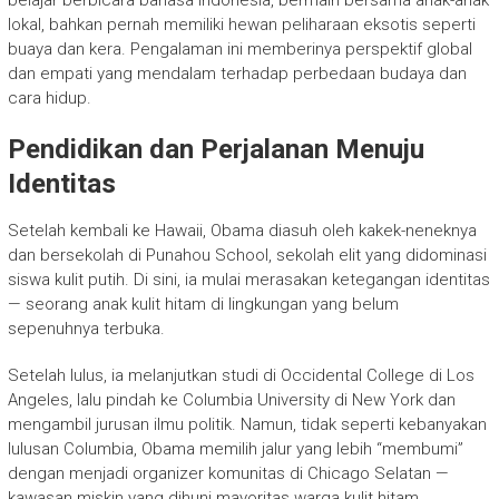
belajar berbicara bahasa Indonesia, bermain bersama anak-anak
lokal, bahkan pernah memiliki hewan peliharaan eksotis seperti
buaya dan kera. Pengalaman ini memberinya perspektif global
dan empati yang mendalam terhadap perbedaan budaya dan
cara hidup.
Pendidikan dan Perjalanan Menuju
Identitas
Setelah kembali ke Hawaii, Obama diasuh oleh kakek-neneknya
dan bersekolah di Punahou School, sekolah elit yang didominasi
siswa kulit putih. Di sini, ia mulai merasakan ketegangan identitas
— seorang anak kulit hitam di lingkungan yang belum
sepenuhnya terbuka.
Setelah lulus, ia melanjutkan studi di Occidental College di Los
Angeles, lalu pindah ke Columbia University di New York dan
mengambil jurusan ilmu politik. Namun, tidak seperti kebanyakan
lulusan Columbia, Obama memilih jalur yang lebih “membumi”
dengan menjadi organizer komunitas di Chicago Selatan —
kawasan miskin yang dihuni mayoritas warga kulit hitam.