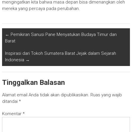
mengingatkan kita bahwa masa depan bisa dimenangkan oleh
mereka yang percaya pada perubahan.
←
Pemikiran Sanusi Pane Menyatukan Budaya Timur dan
Barat
Inspirasi dari Tokoh Sumatera Barat Jejak dalam Sejarah
Indonesia
→
Tinggalkan Balasan
Alamat email Anda tidak akan dipublikasikan.
Ruas yang wajib
ditandai
*
Komentar
*