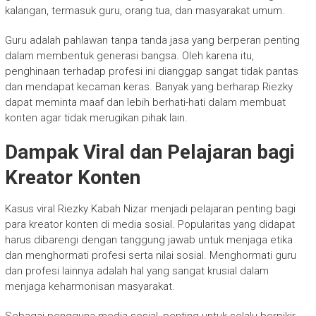
kalangan, termasuk guru, orang tua, dan masyarakat umum.
Guru adalah pahlawan tanpa tanda jasa yang berperan penting
dalam membentuk generasi bangsa. Oleh karena itu,
penghinaan terhadap profesi ini dianggap sangat tidak pantas
dan mendapat kecaman keras. Banyak yang berharap Riezky
dapat meminta maaf dan lebih berhati-hati dalam membuat
konten agar tidak merugikan pihak lain.
Dampak Viral dan Pelajaran bagi
Kreator Konten
Kasus viral Riezky Kabah Nizar menjadi pelajaran penting bagi
para kreator konten di media sosial. Popularitas yang didapat
harus dibarengi dengan tanggung jawab untuk menjaga etika
dan menghormati profesi serta nilai sosial. Menghormati guru
dan profesi lainnya adalah hal yang sangat krusial dalam
menjaga keharmonisan masyarakat.