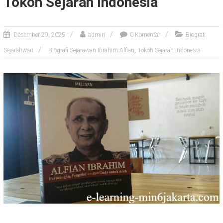
Tokoh Sejarah Indonesia
Desember 29, 2025
admin
0 Komentar
Biografi
,
Sejarahwan
Biografi Sejarawan Ibrahim Alfian
Tokoh Sejarah Indonesia