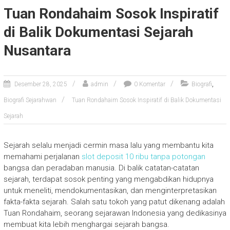
Tuan Rondahaim Sosok Inspiratif
di Balik Dokumentasi Sejarah
Nusantara
,
Desember 28, 2025
admin
0 Komentar
Biografi
Biografi Sejarahwan
Tuan Rondahaim Sosok Inspiratif di Balik Dokumentasi
Sejarah
Sejarah selalu menjadi cermin masa lalu yang membantu kita
memahami perjalanan
slot deposit 10 ribu tanpa potongan
bangsa dan peradaban manusia. Di balik catatan-catatan
sejarah, terdapat sosok penting yang mengabdikan hidupnya
untuk meneliti, mendokumentasikan, dan menginterpretasikan
fakta-fakta sejarah. Salah satu tokoh yang patut dikenang adalah
Tuan Rondahaim, seorang sejarawan Indonesia yang dedikasinya
membuat kita lebih menghargai sejarah bangsa.