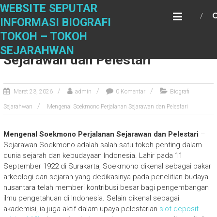
S
WEBSITE SEPUTAR
k
INFORMASI BIOGRAFI
i
TOKOH – TOKOH
p
Mengenal Soekmono Perjalanan
t
SEJARAHWAN
Sejarawan dan Pelestari
o
c
o
n
Maret 23, 2026
admin
0 Komentar
Biografi
t
Sejarahwan
Mengenal Soekmono Perjalanan Sejarawan dan Pelestari
e
n
t
Mengenal Soekmono Perjalanan Sejarawan dan Pelestari
–
Sejarawan Soekmono adalah salah satu tokoh penting dalam
dunia sejarah dan kebudayaan Indonesia. Lahir pada 11
September 1922 di Surakarta, Soekmono dikenal sebagai pakar
arkeologi dan sejarah yang dedikasinya pada penelitian budaya
nusantara telah memberi kontribusi besar bagi pengembangan
ilmu pengetahuan di Indonesia. Selain dikenal sebagai
akademisi, ia juga aktif dalam upaya pelestarian
slot deposit