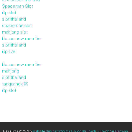
Spaceman Slot
rtp slot
slot thailand
spaceman slot
mahjong slot
bonus new member
slot thailand
rtp live
bonus new member
mahjong
slot thailand
tanganhoki99
rtp slot
Hak Cipta © 2026
Website Seputar Informasi Biografi Tokoh – Tokoh Sejarahwan
.