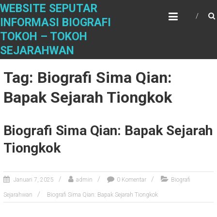
S
WEBSITE SEPUTAR
k
INFORMASI BIOGRAFI
i
TOKOH – TOKOH
p
t
SEJARAHWAN
o
c
Tag: Biografi Sima Qian:
o
n
Bapak Sejarah Tiongkok
t
e
n
Biografi Sima Qian: Bapak Sejarah
t
Tiongkok
Januari 7, 2025
admin
0 Komentar
Biografi
Sejarahwan
Biografi Sima Qian: Bapak Sejarah Tiongkok