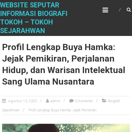
S
WEBSITE SEPUTAR
k
INFORMASI BIOGRAFI
i
TOKOH – TOKOH
p
t
SEJARAHWAN
o
c
Profil Lengkap Buya Hamka:
o
n
Jejak Pemikiran, Perjalanan
t
Hidup, dan Warisan Intelektual
e
n
Sang Ulama Nusantara
t
Agustus 13, 2025
admin
0 Komentar
Biografi
Sejarahwan
Profil Lengkap Buya Hamka: Jejak Pemikiran