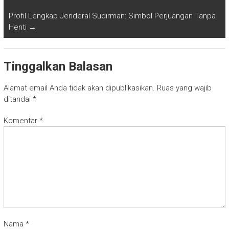
Profil Lengkap Jenderal Sudirman: Simbol Perjuangan Tanpa
Henti
→
Tinggalkan Balasan
Alamat email Anda tidak akan dipublikasikan.
Ruas yang wajib
ditandai
*
Komentar
*
Nama
*