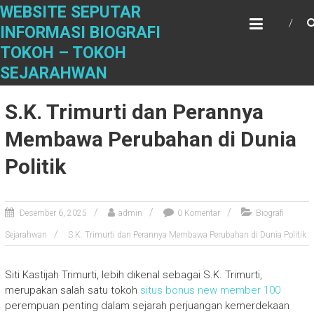
S
WEBSITE SEPUTAR
k
INFORMASI BIOGRAFI
i
TOKOH – TOKOH
p
t
SEJARAHWAN
o
c
S.K. Trimurti dan Perannya
o
n
Membawa Perubahan di Dunia
t
Politik
e
n
t
Desember 6, 2025
admin
0 Komentar
Biografi
Sejarahwan
S.K. Trimurti dan Perannya Membawa Perubahan di Dunia Politik
Siti Kastijah Trimurti, lebih dikenal sebagai S.K. Trimurti,
merupakan salah satu tokoh
situs bonus new member 100
perempuan penting dalam sejarah perjuangan kemerdekaan