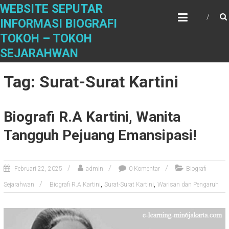
S
WEBSITE SEPUTAR
k
INFORMASI BIOGRAFI
i
TOKOH – TOKOH
p
t
SEJARAHWAN
o
c
Tag: Surat-Surat Kartini
o
n
t
Biografi R.A Kartini, Wanita
e
n
Tangguh Pejuang Emansipasi!
t
Februari 22, 2025
admin
0 Komentar
Biografi
,
,
Sejarahwan
Biografi R.A Kartini
Surat-Surat Kartini
Warisan dan Pengaruh