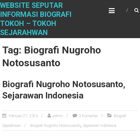
S
WEBSITE SEPUTAR
k
INFORMASI BIOGRAFI
i
TOKOH – TOKOH
p
t
SEJARAHWAN
o
c
Tag: Biografi Nugroho
o
n
Notosusanto
t
e
n
Biografi Nugroho Notosusanto,
t
Sejarawan Indonesia
Februari 27, 2026
admin
0 Komentar
Biografi
,
Sejarahwan
Biografi Nugroho Notosusanto
Sejarawan Indonesia