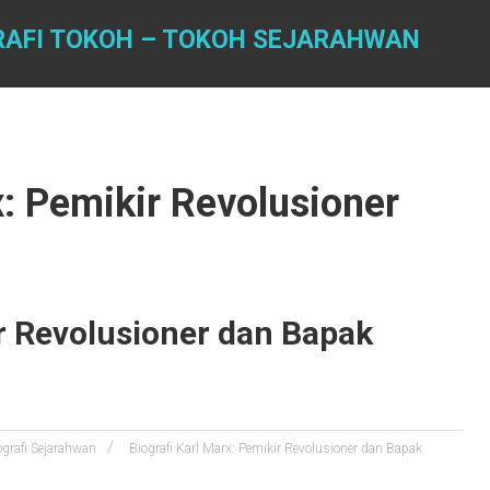
GRAFI TOKOH – TOKOH SEJARAHWAN
x: Pemikir Revolusioner
ir Revolusioner dan Bapak
ografi Sejarahwan
Biografi Karl Marx: Pemikir Revolusioner dan Bapak