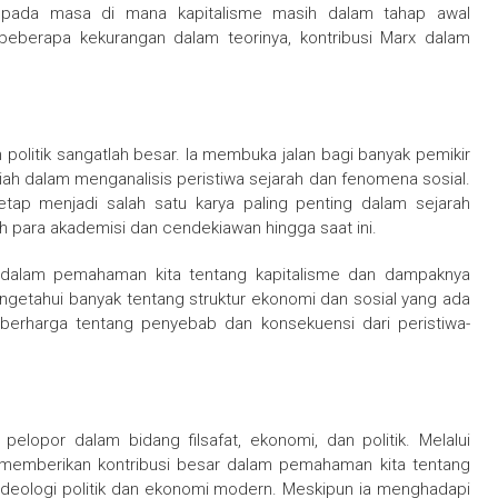
 pada masa di mana kapitalisme masih dalam tahap awal
beberapa kekurangan dalam teorinya, kontribusi Marx dalam
n politik sangatlah besar. Ia membuka jalan bagi banyak pemikir
iah dalam menganalisis peristiwa sejarah dan fenomena sosial.
tetap menjadi salah satu karya paling penting dalam sejarah
leh para akademisi dan cendekiawan hingga saat ini.
ar dalam pemahaman kita tentang kapitalisme dan dampaknya
engetahui banyak tentang struktur ekonomi dan sosial yang ada
erharga tentang penyebab dan konsekuensi dari peristiwa-
pelopor dalam bidang filsafat, ekonomi, dan politik. Melalui
ia memberikan kontribusi besar dalam pemahaman kita tentang
deologi politik dan ekonomi modern. Meskipun ia menghadapi