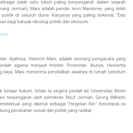
sebagai salah satu tokoh paling berpengaruh dalam sejarah
arang Jerman), Marx adalah pendiri teori Marxisme, yang telah
politik di seluruh dunia. Karyanya yang paling terkenal, “Das
san bagi banyak ideologi politik dan ekonomi.
 Kuno
rier. Ayahnya, Heinrich Marx, adalah seorang pengacara yang
dah agama menjadi Kristen Protestan. Ibunya, Henrietta
ang kaya. Marx menerima pendidikan awalnya di rumah sebelum
belajar hukum, tetapi ia segera pindah ke Universitas Berlin
Marx terpengaruh oleh pemikiran filsuf Jerman, Georg Wilhelm
elektual yang dikenal sebagai “Hegelian Kiri.” Kelompok ini
kung perubahan sosial dan politik yang radikal.