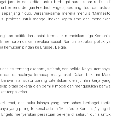
ai jurnalis dan editor untuk berbagai surat kabar radikal di
 ia bertemu dengan Friedrich Engels, seorang filsuf dan aktivis
a sepanjang hidup. Bersama-sama, mereka menulis “Manifesto
si proletar untuk menggulingkan kapitalisme dan mendirikan
egiatan politik dan sosial, termasuk mendirikan Liga Komunis,
k mempromosikan revolusi sosial. Namun, aktivitas politiknya
ia kemudian pindah ke Brussel, Belgia.
analitis tentang ekonomi, sejarah, dan politik. Karya utamanya,
lisme dan dampaknya terhadap masyarakat. Dalam buku ini, Marx
bahwa nilai suatu barang ditentukan oleh jumlah kerja yang
 eksploitasi pekerja oleh pemilik modal dan mengusulkan bahwa
kat tanpa kelas.
tikel, esai, dan buku lainnya yang membahas berbagai topik,
aryanya yang paling terkenal adalah “Manifesto Komunis,” yang di
n Engels menyerukan persatuan pekerja di seluruh dunia untuk