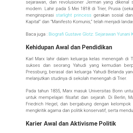
sejarawan, dan revolusioner Jerman yang dikenal 
modern. Lahir pada 5 Mei 1818 di Trier, Prusia (sek
menginspirasi
starlight princess
gerakan sosial dan 
Kapital” dan “Manifesto Komunis,” telah menjadi landa
Baca juga :
Biografi Gustave Glotz: Sejarawan Yunani
Kehidupan Awal dan Pendidikan
Karl Marx lahir dalam keluarga kelas menengah di T
sukses dan seorang Yahudi yang kemudian berpin
Pressburg, berasal dari keluarga Yahudi Belanda y
melanjutkan studinya di sekolah menengah di Trier.
Pada tahun 1835, Marx masuk Universitas Bonn untuk 
untuk mempelajari filsafat dan sejarah. Di Berlin, 
Friedrich Hegel, dan bergabung dengan kelompok int
mengkritik agama dan politik konservatif, serta mendu
Karier Awal dan Aktivisme Politik