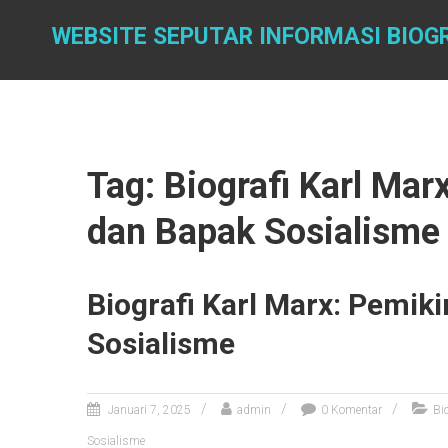
Skip
to
WEBSITE SEPUTAR INFORMASI BIO
content
Tag: Biografi Karl Mar
dan Bapak Sosialisme
Biografi Karl Marx: Pemik
Sosialisme
Januari 7, 2025
admin
0 Komentar
Bi
Sosialisme