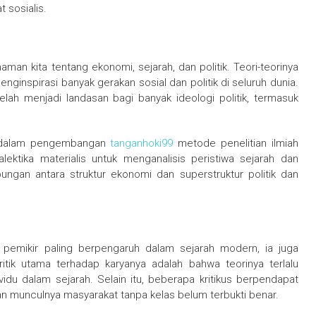
 sosialis.
an kita tentang ekonomi, sejarah, dan politik. Teori-teorinya
menginspirasi banyak gerakan sosial dan politik di seluruh dunia.
lah menjadi landasan bagi banyak ideologi politik, termasuk
ar dalam pengembangan
tanganhoki99
metode penelitian ilmiah
ektika materialis untuk menganalisis peristiwa sejarah dan
ngan antara struktur ekonomi dan superstruktur politik dan
 pemikir paling berpengaruh dalam sejarah modern, ia juga
ritik utama terhadap karyanya adalah bahwa teorinya terlalu
idu dalam sejarah. Selain itu, beberapa kritikus berpendapat
an munculnya masyarakat tanpa kelas belum terbukti benar.