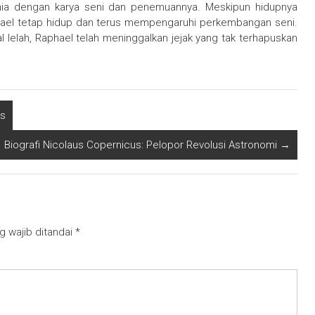
nia dengan karya seni dan penemuannya. Meskipun hidupnya
hael tetap hidup dan terus mempengaruhi perkembangan seni.
 lelah, Raphael telah meninggalkan jejak yang tak terhapuskan
ns
Biografi Nicolaus Copernicus: Pelopor Revolusi Astronomi
→
g wajib ditandai
*