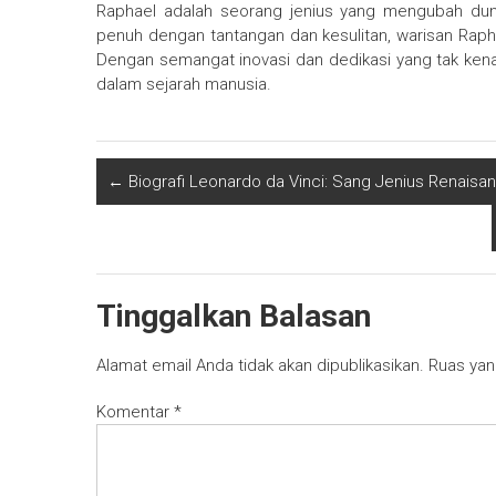
Raphael adalah seorang jenius yang mengubah du
penuh dengan tantangan dan kesulitan, warisan Rap
Dengan semangat inovasi dan dedikasi yang tak kenal
dalam sejarah manusia.
←
Biografi Leonardo da Vinci: Sang Jenius Renaisa
Tinggalkan Balasan
Alamat email Anda tidak akan dipublikasikan.
Ruas yan
Komentar
*