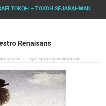
GRAFI TOKOH – TOKOH SEJARAHWAN
estro Renaisans
ografi Sejarahwan
Biografi Raphael: Sang Maestro Renaisans