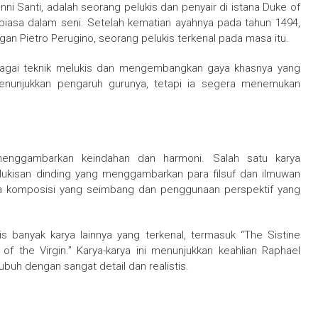
nni Santi, adalah seorang pelukis dan penyair di istana Duke of
 biasa dalam seni. Setelah kematian ayahnya pada tahun 1494,
an Pietro Perugino, seorang pelukis terkenal pada masa itu.
rbagai teknik melukis dan mengembangkan gaya khasnya yang
menunjukkan pengaruh gurunya, tetapi ia segera menemukan
 menggambarkan keindahan dan harmoni. Salah satu karya
 lukisan dinding yang menggambarkan para filsuf dan ilmuwan
rena komposisi yang seimbang dan penggunaan perspektif yang
s banyak karya lainnya yang terkenal, termasuk “The Sistine
of the Virgin.” Karya-karya ini menunjukkan keahlian Raphael
uh dengan sangat detail dan realistis.