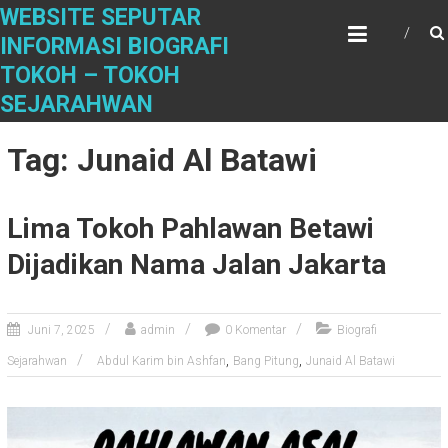
S
WEBSITE SEPUTAR
k
INFORMASI BIOGRAFI
i
TOKOH – TOKOH
p
t
SEJARAHWAN
o
c
Tag: Junaid Al Batawi
o
n
t
Lima Tokoh Pahlawan Betawi
e
n
Dijadikan Nama Jalan Jakarta
t
Juni 7, 2025
admin
0 Komentar
Biografi
,
,
Sejarahwan
Abdul Karim bin Ashfan
Bang Pitung
Junaid Al Batawi