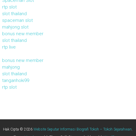
Spaceman Slot
rtp slot
slot thailand
spaceman slot
mahjong slot
bonus new member
slot thailand
rtp live
bonus new member
mahjong
slot thailand
tanganhoki99
rtp slot
Hak Cipta © 2026
Website Seputar Informasi Biografi Tokoh – Tokoh Sejarahwan
.